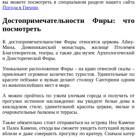
вы можете посмотреть в специальном разделе нашего сайта
Погода в Греции
.
Достопримечательности Фиры: что
посмотреть
К достопримечательностям Фиры относятся церковь Айиу-
Мина, Доминиканский монастырь, жилище Птолемея
Благотворителя, театры, а также два музея: Археологический
и Доисторической Фиры.
Уникальное расположение Фиры – на краю отвесной скалы –
привлекает огромное количество туристов. Удивительные по
красоте пейзажи и вулкан делают столицу Санторини одним
из живописнейших мест в мире.
А можно пройтись по узким улочкам города и получить от
прогулки истинное наслаждение: вы увидите белые дома в
кикладском стиле, удивительной красоты церкви, милые и
очаровательные балконы и террасы.
Также обязательно стоит отправиться на острова Неа Камени
и Палеа Камени, откуда вы сможете увидеть потухший вулкан
вблизи и даже совершить прогулку по кратеру. Сначала катер