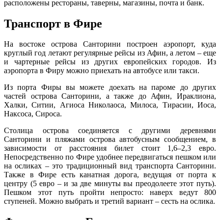
расположены рестораны, таверны, магазины, почта и банк.
Транспорт в Фире
На востоке острова Санторини построен аэропорт, куда
круглый год летают регулярные рейсы из Афин, а летом – еще
и чартерные рейсы из других европейских городов. Из
аэропорта в Фиру можно приехать на автобусе или такси.
Из порта Фиры вы можете доехать на пароме до других
частей острова Санторини, а также до Афин, Ираклиона,
Халки, Ситии, Агиоса Николаоса, Милоса, Тирасии, Иоса,
Наксоса, Сироса.
Столица острова соединяется с другими деревнями
Санторини и пляжами острова автобусным сообщением, в
зависимости от расстояния билет стоит 1,6–2,3 евро.
Непосредственно по Фире удобнее передвигаться пешком или
на осликах – это традиционный вид транспорта Санторини.
Также в Фире есть канатная дорога, ведущая от порта к
центру (5 евро – и за две минуты вы преодолеете этот путь).
Пешком этот путь пройти непросто: наверх ведут 800
ступеней. Можно выбрать и третий вариант – сесть на ослика.