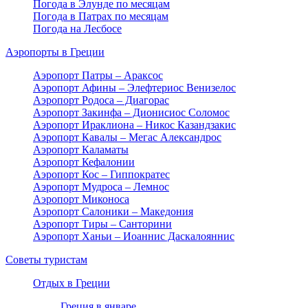
Погода в Элунде по месяцам
Погода в Патрах по месяцам
Погода на Лесбосе
Аэропорты в Греции
Аэропорт Патры – Араксос
Аэропорт Афины – Элефтериос Венизелос
Аэропорт Родоса – Диагорас
Аэропорт Закинфа – Дионисиос Соломос
Аэропорт Ираклиона – Никос Казандзакис
Аэропорт Кавалы – Мегас Александрос
Аэропорт Каламаты
Аэропорт Кефалонии
Аэропорт Кос – Гиппократес
Аэропорт Мудроса – Лемнос
Аэропорт Миконоса
Аэропорт Салоники – Македония
Аэропорт Тиры – Санторини
Аэропорт Ханьи – Иоаннис Даскалояннис
Советы туристам
Отдых в Греции
Греция в январе