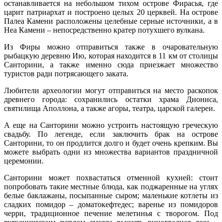
останавливается на небольшом тихом острове Фирасья, где
царит патриархат и построено целых 20 церквей. На острове
Палеа Камени расположены целебные серные источники, а в
Неа Камени – непосредственно кратер потухшего вулкана.
Из Фиры можно отправиться также в очаровательную
рыбацкую деревню Ию, которая находится в 11 км от столицы
Санторини, а также именно сюда приезжает множество
туристов ради потрясающего заката.
Любители археологии могут отправиться на место раскопок
древнего города: сохранились остатки храма Диониса,
святилища Аполлона, а также агоры, театра, царской галереи.
А еще на Санторини можно устроить настоящую греческую
свадьбу. По легенде, если заключить брак на острове
Санторини, то он продлится долго и будет очень крепким. Вы
можете выбрать одни из множества вариантов праздничной
церемонии.
Санторини может похвастаться отменной кухней: стоит
попробовать такие местные блюда, как поджаренные на углях
белые баклажаны, посыпанные сыром; маленькие котлеты из
сладких помидор – доматокефтедес; варенье из помидоров
черри, традиционное печение мелетинья с творогом. Под