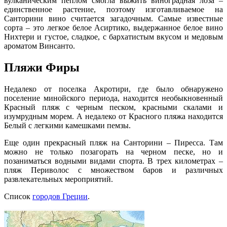
вулканическим пеплом смогла выжить виноградная лоза –
единственное растение, поэтому изготавливаемое на
Санторини вино считается загадочным. Самые известные
сорта – это легкое белое Асиртико, выдержанное белое вино
Нихтери и густое, сладкое, с бархатистым вкусом и медовым
ароматом Винсанто.
Пляжи Фиры
Недалеко от поселка Акротири, где было обнаружено
поселение минойского периода, находится необыкновенный
Красный пляж с черным песком, красными скалами и
изумрудным морем. А недалеко от Красного пляжа находится
Белый с легкими камешками пемзы.
Еще один прекрасный пляж на Санторини – Пиресса. Там
можно не только позагорать на черном песке, но и
позаниматься водными видами спорта. В трех километрах –
пляж Периволос с множеством баров и различных
развлекательных мероприятий.
Список
городов Греции
.