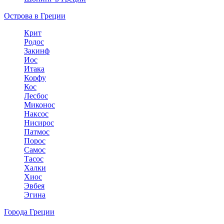
Острова в Греции
Крит
Родос
Закинф
Иос
Итака
Корфу
Кос
Лесбос
Миконос
Наксос
Нисирос
Патмос
Порос
Самос
Тасос
Халки
Хиос
Эвбея
Эгина
Города Греции