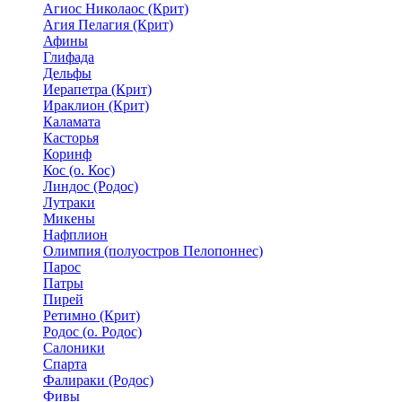
Агиос Николаос (Крит)
Агия Пелагия (Крит)
Афины
Глифада
Дельфы
Иерапетра (Крит)
Ираклион (Крит)
Каламата
Касторья
Коринф
Кос (о. Кос)
Линдос (Родос)
Лутраки
Микены
Нафплион
Олимпия (полуостров Пелопоннес)
Парос
Патры
Пирей
Ретимно (Крит)
Родос (о. Родос)
Салоники
Спарта
Фалираки (Родос)
Фивы