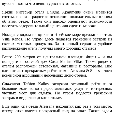
вулкан – вот за что ценят туристы этот отель.
Яркий интерьер отеля Enigma Apartments очень нравится
гостям, и они с радостью оставляют положительные отзывы
об этом отеле. Также они высоко оценивают возможность
посетить оздоровительный центр или сделать массаж.
Номера с видом на вулкан и Эгейское море предлагает отель
Villa Renos. По утрам здесь подается греческий завтрак из
свежих местных продуктов. За отличный сервис и удобное
расположение отель получил много хороших отзывов.
Всего 200 метров от центральной площади Фиры – и вы
попадете в гостевой дом Costa Marina Villas. Также рядом с
отелем расположен автовокзал, магазины и рестораны. Еще
один отель с прекрасным рейтингом – Αressana & Suites – член
всемирной ассоциации небольших люкс-отелей.
Спа-салон Tefsion Kallos заслужил отличный рейтинг за
большое количество предоставляемых услуг и интересных
уютных мест для отдыха. По утрам подается греческий
завтрак в виде «шведского стола».
Еще один спа-отель Aressana находится как раз в том месте,
откуда открывается прекрасный вид на закат. Также рядом