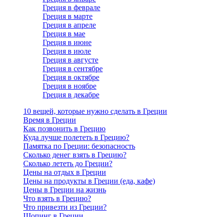
Греция в феврале
Греция в марте
Греция в апреле
Греция в мае
Греция в июне
Греция в июле
Греция в августе
Греция в сентябре
Греция в октябре
Греция в ноябре
Греция в декабре
10 вещей, которые нужно сделать в Греции
Время в Греции
Как позвонить в Грецию
Куда лучше полететь в Грецию?
Памятка по Греции: безопасность
Сколько денег взять в Грецию?
Сколько лететь до Греции?
Цены на отдых в Греции
Цены на продукты в Греции (еда, кафе)
Цены в Греции на жизнь
Что взять в Грецию?
Что привезти из Греции?
Шопинг в Греции