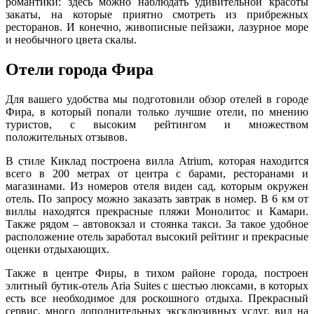
романтики: здесь можно наблюдать удивительной красоты
закаты, на которые приятно смотреть из прибрежных
ресторанов. И конечно, живописные пейзажи, лазурное море
и необычного цвета скалы.
Отели города Фира
Для вашего удобства мы подготовили обзор отелей в городе
Фира, в который попали только лучшие отели, по мнению
туристов, с высоким рейтингом и множеством
положительных отзывов.
В стиле Киклад построена вилла Atrium, которая находится
всего в 200 метрах от центра с барами, ресторанами и
магазинами. Из номеров отеля виден сад, которым окружен
отель. По запросу можно заказать завтрак в номер. В 6 км от
виллы находятся прекрасные пляжи Монолитос и Камари.
Также рядом – автовокзал и стоянка такси. За такое удобное
расположение отель заработал высокий рейтинг и прекрасные
оценки отдыхающих.
Также в центре Фиры, в тихом районе города, построен
элитный бутик-отель Aria Suites с шестью люксами, в которых
есть все необходимое для роскошного отдыха. Прекрасный
сервис, много дополнительных эксклюзивных услуг, вид на