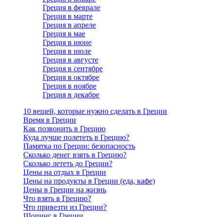
Греция в феврале
Греция в марте
Греция в апреле
Греция в мае
Греция в июне
Греция в июле
Греция в августе
Греция в сентябре
Греция в октябре
Греция в ноябре
Греция в декабре
10 вещей, которые нужно сделать в Греции
Время в Греции
Как позвонить в Грецию
Куда лучше полететь в Грецию?
Памятка по Греции: безопасность
Сколько денег взять в Грецию?
Сколько лететь до Греции?
Цены на отдых в Греции
Цены на продукты в Греции (еда, кафе)
Цены в Греции на жизнь
Что взять в Грецию?
Что привезти из Греции?
Шопинг в Греции