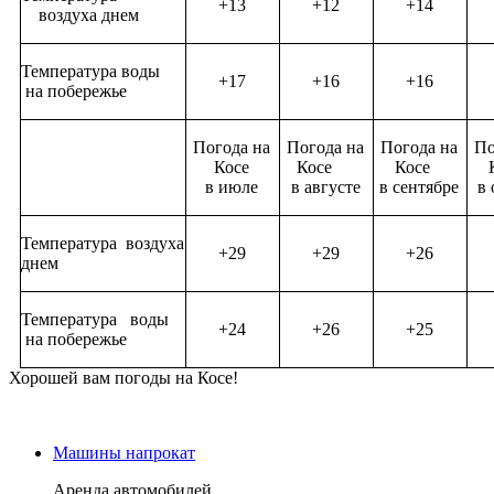
+13
+12
+14
воздуха днем
Температура воды
+17
+16
+16
на побережье
Погода на
Погода на
Погода на
По
Косе
Косе
Косе
в июле
в августе
в сентябре
в 
Температура воздуха
+29
+29
+26
днем
Температура воды
+24
+26
+25
на побережье
Хорошей вам погоды на Косе!
Машины напрокат
Аренда автомобилей