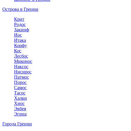
Острова в Греции
Крит
Родос
Закинф
Иос
Итака
Корфу
Кос
Лесбос
Миконос
Наксос
Нисирос
Патмос
Порос
Самос
Тасос
Халки
Хиос
Эвбея
Эгина
Города Греции