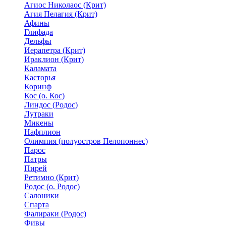
Агиос Николаос (Крит)
Агия Пелагия (Крит)
Афины
Глифада
Дельфы
Иерапетра (Крит)
Ираклион (Крит)
Каламата
Касторья
Коринф
Кос (о. Кос)
Линдос (Родос)
Лутраки
Микены
Нафплион
Олимпия (полуостров Пелопоннес)
Парос
Патры
Пирей
Ретимно (Крит)
Родос (о. Родос)
Салоники
Спарта
Фалираки (Родос)
Фивы