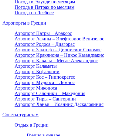
Погода в Элунде по месяцам
Погода в Патрах по месяцам
Погода на Лесбосе
Аэропорты в Греции
Аэропорт Патры – Араксос
Аэропорт Афины – Элефтериос Венизелос
Аэропорт Родоса – Диагорас
Аэропорт Закинфа – Дионисиос Соломос
Аэропорт Ираклиона – Никос Казандзакис
Аэропорт Кавалы – Мегас Александрос
Аэропорт Каламаты
Аэропорт Кефалонии
Аэропорт Кос – Гиппократес
Аэропорт Мудроса – Лемнос
Аэропорт Миконоса
Аэропорт Салоники – Македония
Аэропорт Тиры – Санторини
Аэропорт Ханьи – Иоаннис Даскалояннис
Советы туристам
Отдых в Греции
Греция в январе