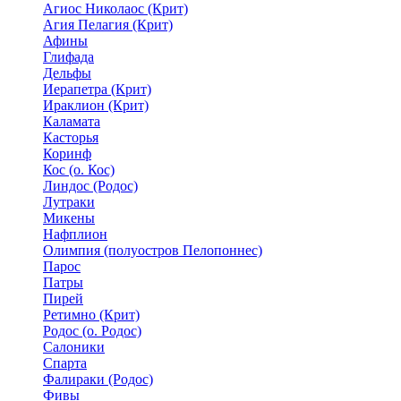
Агиос Николаос (Крит)
Агия Пелагия (Крит)
Афины
Глифада
Дельфы
Иерапетра (Крит)
Ираклион (Крит)
Каламата
Касторья
Коринф
Кос (о. Кос)
Линдос (Родос)
Лутраки
Микены
Нафплион
Олимпия (полуостров Пелопоннес)
Парос
Патры
Пирей
Ретимно (Крит)
Родос (о. Родос)
Салоники
Спарта
Фалираки (Родос)
Фивы