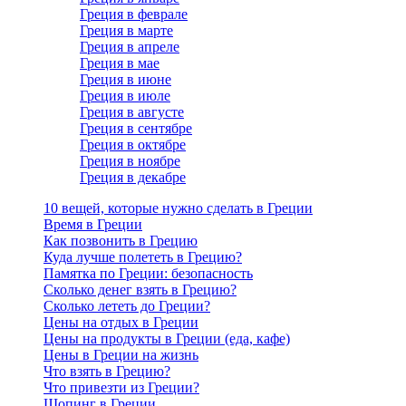
Греция в феврале
Греция в марте
Греция в апреле
Греция в мае
Греция в июне
Греция в июле
Греция в августе
Греция в сентябре
Греция в октябре
Греция в ноябре
Греция в декабре
10 вещей, которые нужно сделать в Греции
Время в Греции
Как позвонить в Грецию
Куда лучше полететь в Грецию?
Памятка по Греции: безопасность
Сколько денег взять в Грецию?
Сколько лететь до Греции?
Цены на отдых в Греции
Цены на продукты в Греции (еда, кафе)
Цены в Греции на жизнь
Что взять в Грецию?
Что привезти из Греции?
Шопинг в Греции