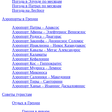
Погода в Элунде по месяцам
Погода в Патрах по месяцам
Погода на Лесбосе
Аэропорты в Греции
Аэропорт Патры – Араксос
Аэропорт Афины – Элефтериос Венизелос
Аэропорт Родоса – Диагорас
Аэропорт Закинфа – Дионисиос Соломос
Аэропорт Ираклиона – Никос Казандзакис
Аэропорт Кавалы – Мегас Александрос
Аэропорт Каламаты
Аэропорт Кефалонии
Аэропорт Кос – Гиппократес
Аэропорт Мудроса – Лемнос
Аэропорт Миконоса
Аэропорт Салоники – Македония
Аэропорт Тиры – Санторини
Аэропорт Ханьи – Иоаннис Даскалояннис
Советы туристам
Отдых в Греции
Греция в январе