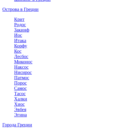
Острова в Греции
Крит
Родос
Закинф
Иос
Итака
Корфу
Кос
Лесбос
Миконос
Наксос
Нисирос
Патмос
Порос
Самос
Тасос
Халки
Хиос
Эвбея
Эгина
Города Греции