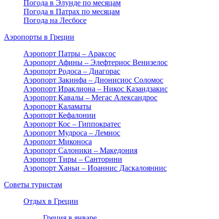
Погода в Элунде по месяцам
Погода в Патрах по месяцам
Погода на Лесбосе
Аэропорты в Греции
Аэропорт Патры – Араксос
Аэропорт Афины – Элефтериос Венизелос
Аэропорт Родоса – Диагорас
Аэропорт Закинфа – Дионисиос Соломос
Аэропорт Ираклиона – Никос Казандзакис
Аэропорт Кавалы – Мегас Александрос
Аэропорт Каламаты
Аэропорт Кефалонии
Аэропорт Кос – Гиппократес
Аэропорт Мудроса – Лемнос
Аэропорт Миконоса
Аэропорт Салоники – Македония
Аэропорт Тиры – Санторини
Аэропорт Ханьи – Иоаннис Даскалояннис
Советы туристам
Отдых в Греции
Греция в январе