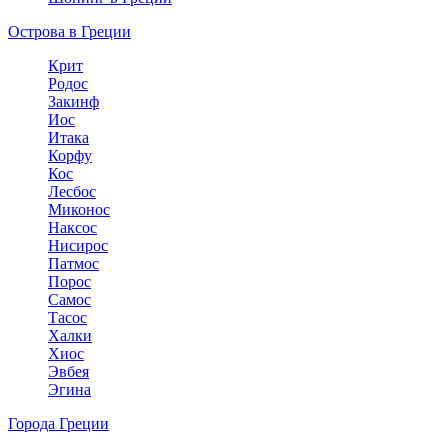
Острова в Греции
Крит
Родос
Закинф
Иос
Итака
Корфу
Кос
Лесбос
Миконос
Наксос
Нисирос
Патмос
Порос
Самос
Тасос
Халки
Хиос
Эвбея
Эгина
Города Греции