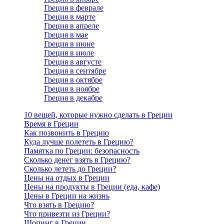
Греция в феврале
Греция в марте
Греция в апреле
Греция в мае
Греция в июне
Греция в июле
Греция в августе
Греция в сентябре
Греция в октябре
Греция в ноябре
Греция в декабре
10 вещей, которые нужно сделать в Греции
Время в Греции
Как позвонить в Грецию
Куда лучше полететь в Грецию?
Памятка по Греции: безопасность
Сколько денег взять в Грецию?
Сколько лететь до Греции?
Цены на отдых в Греции
Цены на продукты в Греции (еда, кафе)
Цены в Греции на жизнь
Что взять в Грецию?
Что привезти из Греции?
Шопинг в Греции