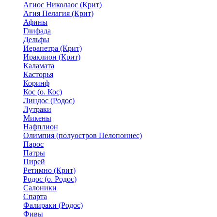
Агиос Николаос (Крит)
Агия Пелагия (Крит)
Афины
Глифада
Дельфы
Иерапетра (Крит)
Ираклион (Крит)
Каламата
Касторья
Коринф
Кос (о. Кос)
Линдос (Родос)
Лутраки
Микены
Нафплион
Олимпия (полуостров Пелопоннес)
Парос
Патры
Пирей
Ретимно (Крит)
Родос (о. Родос)
Салоники
Спарта
Фалираки (Родос)
Фивы