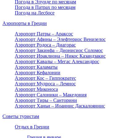
Погода в Элунде по месяцам
Погода в Патрах по месяцам
Погода на Лесбосе
Аэропорты в Греции
Аэропорт Патры – Араксос
Аэропорт Афины – Элефтериос Венизелос
Аэропорт Родоса – Диагорас
Аэропорт Закинфа – Дионисиос Соломос
Аэропорт Ираклиона – Никос Казандзакис
Аэропорт Кавалы – Мегас Александрос
Аэропорт Каламаты
Аэропорт Кефалонии
Аэропорт Кос – Гиппократес
Аэропорт Мудроса – Лемнос
Аэропорт Миконоса
Аэропорт Салоники – Македония
Аэропорт Тиры – Санторини
Аэропорт Ханьи – Иоаннис Даскалояннис
Советы туристам
Отдых в Греции
Греция в январе